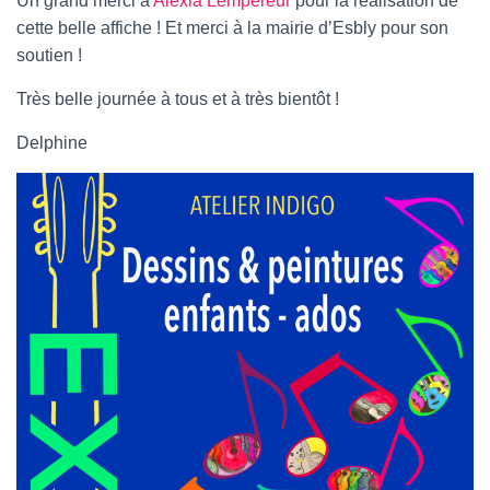
Un grand merci à
Alexia Lempereur
pour la réalisation de
T
I
cette belle affiche ! Et merci à la mairie d’Esbly pour son
O
soutien !
N
Très belle journée à tous et à très bientôt !
Delphine