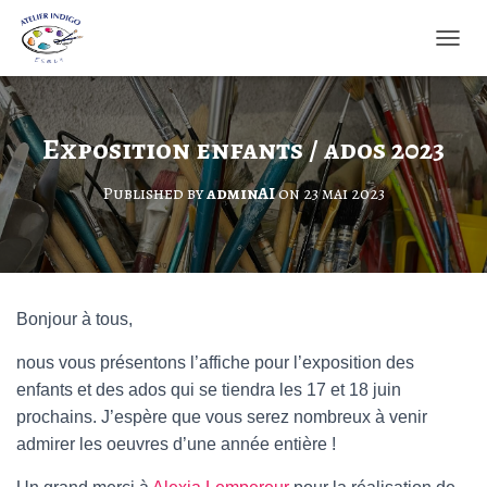
O
U
V
R
I
Exposition enfants / ados 2023
R
/
Published by
adminAI
on
23 mai 2023
F
E
R
M
E
R
Bonjour à tous,
L
A
nous vous présentons l’affiche pour l’exposition des
N
A
enfants et des ados qui se tiendra les 17 et 18 juin
V
prochains. J’espère que vous serez nombreux à venir
I
admirer les oeuvres d’une année entière !
G
A