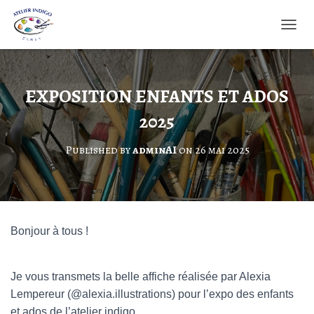
O
U
V
R
I
EXPOSITION ENFANTS ET ADOS
R
2025
/
F
E
Published by
adminAI
on
26 mai 2025
R
M
E
R
L
A
Bonjour à tous !
N
A
V
I
Je vous transmets la belle affiche réalisée par Alexia
G
Lempereur (@alexia.illustrations) pour l’expo des enfants
A
et ados de l’atelier indigo.